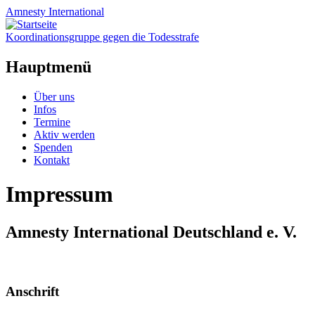
Amnesty
International
Koordinationsgruppe gegen die Todesstrafe
Hauptmenü
Zum
Über uns
Inhalt
Infos
springen
Termine
Aktiv werden
Spenden
Kontakt
Impressum
Amnesty International Deutschland e. V.
Anschrift