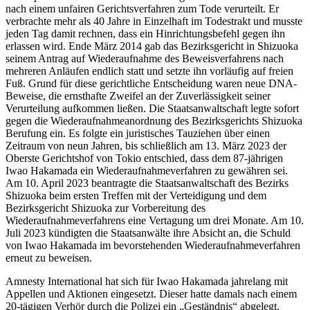
nach einem unfairen Gerichtsverfahren zum Tode verurteilt. Er
verbrachte mehr als 40 Jahre in Einzelhaft im Todestrakt und musste
jeden Tag damit rechnen, dass ein Hinrichtungsbefehl gegen ihn
erlassen wird.
Ende März 2014 gab das Bezirksgericht in Shizuoka
seinem Antrag auf Wiederaufnahme des Beweisverfahrens nach
mehreren Anläufen endlich statt und setzte ihn vorläufig auf freien
Fuß. Grund für diese gerichtliche Entscheidung waren neue DNA-
Beweise, die ernsthafte Zweifel an der Zuverlässigkeit seiner
Verurteilung aufkommen ließen. Die Staatsanwaltschaft legte sofort
gegen die Wiederaufnahmeanordnung des Bezirksgerichts Shizuoka
Berufung ein. Es folgte ein juristisches Tauziehen über einen
Zeitraum von neun Jahren, bis schließlich am 13. März 2023 der
Oberste Gerichtshof von Tokio entschied, dass dem 87-jährigen
Iwao Hakamada ein Wiederaufnahmeverfahren zu gewähren sei.
Am 10. April 2023 beantragte die Staatsanwaltschaft des Bezirks
Shizuoka beim ersten Treffen mit der Verteidigung und dem
Bezirksgericht Shizuoka zur Vorbereitung des
Wiederaufnahmeverfahrens eine Vertagung um drei Monate. Am 10.
Juli 2023 kündigten die Staatsanwälte ihre Absicht an, die Schuld
von Iwao Hakamada im bevorstehenden Wiederaufnahmeverfahren
erneut zu beweisen.
Amnesty International hat sich für Iwao Hakamada jahrelang mit
Appellen und Aktionen eingesetzt. Dieser hatte damals nach einem
20-tägigen Verhör durch die Polizei ein „Geständnis“ abgelegt.