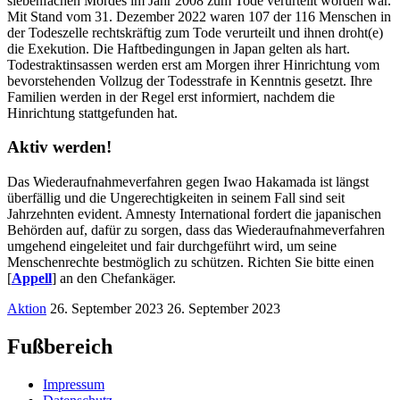
siebenfachen Mordes im Jahr 2008 zum Tode verurteilt worden war.
Mit Stand vom 31. Dezember 2022 waren 107 der 116 Menschen in
der Todeszelle rechtskräftig zum Tode verurteilt und ihnen droht(e)
die Exekution. Die Haftbedingungen in Japan gelten als hart.
Todestraktinsassen werden erst am Morgen ihrer Hinrichtung vom
bevorstehenden Vollzug der Todesstrafe in Kenntnis gesetzt. Ihre
Familien werden in der Regel erst informiert, nachdem die
Hinrichtung stattgefunden hat.
Aktiv werden!
Das Wiederaufnahmeverfahren gegen Iwao Hakamada ist längst
überfällig und die Ungerechtigkeiten in seinem Fall sind seit
Jahrzehnten evident. Amnesty International fordert die japanischen
Behörden auf, dafür zu sorgen, dass das Wiederaufnahmeverfahren
umgehend eingeleitet und fair durchgeführt wird, um seine
Menschenrechte bestmöglich zu schützen. Richten Sie bitte einen
[
Appell
] an den Chefankäger.
Aktion
26. September 2023
26. September 2023
Fußbereich
Impressum