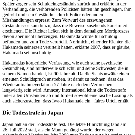
Später zog er sein Schuldeingeständnis zurück und erklärte in der
Verhandlung, die verhörenden Polizisten hätten ihn geschlagen, ihm
gedroht und sein Geständnis durch Folter oder andere
Misshandlungen erpresst. Zum Vorwurf des erzwungenen
Geständnisses kam hinzu, dass die Beweise zusehends konstruiert
erschienen. Die Richter ließen sich in dem damaligen Mordprozess
davon aber nicht überzeugen. Hakamada wurde für schuldig
befunden und zum Tode verurteilt. Norimichi, einer der Richter, die
Hakamada seinerzeit verurteilt hatten, erklärte 2007, dass er glaube,
Hakamada sei unschuldig.
Hakamadas körperliche Verfassung, wie auch seine psychische
Gesundheit, sind mittlerweile schlecht; und seine Schwester, die in
seinem Namen handelt, ist 90 Jahre alt. Da die Staatsanwälte einen
erneuten Schuldspruch anstreben, ist damit zu rechnen, dass das
Wiederaufnahmeverfahren 57 Jahre nach dem Verbrechen
langwierig sein wird. Amnesty International lehnt die Todesstrafe
unter allen Umständen ab und fordert sowohl eine rasche Lösung als
auch sicherzustellen, dass Iwao Hakamada ein ¬faires Urteil erhält.
Die Todesstrafe in Japan
Japan hält an der Todesstrafe fest. Die letzte Hinrichtung fand am
26. Juli 2022 statt, als ein Mann gehängt wurde, der wegen