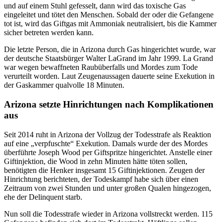
und auf einem Stuhl gefesselt, dann wird das toxische Gas
eingeleitet und tötet den Menschen. Sobald der oder die Gefangene
tot ist, wird das Giftgas mit Ammoniak neutralisiert, bis die Kammer
sicher betreten werden kann.
Die letzte Person, die in Arizona durch Gas hingerichtet wurde, war
der deutsche Staatsbürger Walter LaGrand im Jahr 1999. La Grand
war wegen bewaffneten Raubüberfalls und Mordes zum Tode
verurteilt worden. Laut Zeugenaussagen dauerte seine Exekution in
der Gaskammer qualvolle 18 Minuten.
Arizona setzte Hinrichtungen nach Komplikationen
aus
Seit 2014 ruht in Arizona der Vollzug der Todesstrafe als Reaktion
auf eine „verpfuschte“ Exekution. Damals wurde der des Mordes
überführte Joseph Wood per Giftspritze hingerichtet. Anstelle einer
Giftinjektion, die Wood in zehn Minuten hätte töten sollen,
benötigten die Henker insgesamt 15 Giftinjektionen. Zeugen der
Hinrichtung berichteten, der Todeskampf habe sich über einen
Zeitraum von zwei Stunden und unter großen Qualen hingezogen,
ehe der Delinquent starb.
Nun soll die Todesstrafe wieder in Arizona vollstreckt werden. 115