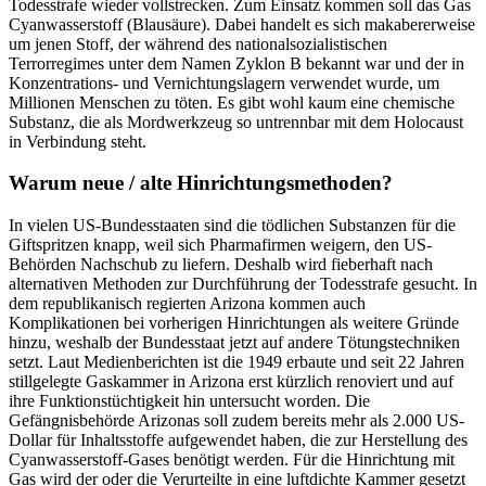
Todesstrafe wieder vollstrecken. Zum Einsatz kommen soll das Gas
Cyanwasserstoff (Blausäure).
Dabei handelt es sich makabererweise
um jenen Stoff, der während des nationalsozialistischen
Terrorregimes unter dem Namen Zyklon B bekannt war und der in
Konzentrations- und Vernichtungslagern verwendet wurde, um
Millionen Menschen zu töten. Es gibt wohl kaum eine chemische
Substanz, die als Mordwerkzeug so untrennbar mit dem Holocaust
in Verbindung steht.
Warum neue / alte Hinrichtungsmethoden?
In vielen US-Bundesstaaten sind die tödlichen Substanzen für die
Giftspritzen knapp, weil sich Pharmafirmen weigern, den US-
Behörden Nachschub zu liefern. Deshalb wird fieberhaft nach
alternativen Methoden zur Durchführung der Todesstrafe gesucht. In
dem republikanisch regierten Arizona kommen auch
Komplikationen bei vorherigen Hinrichtungen als weitere Gründe
hinzu, weshalb der Bundesstaat jetzt auf andere Tötungstechniken
setzt. Laut Medienberichten ist die 1949 erbaute und seit 22 Jahren
stillgelegte Gaskammer in Arizona erst kürzlich renoviert und auf
ihre Funktionstüchtigkeit hin untersucht worden. Die
Gefängnisbehörde Arizonas soll zudem bereits mehr als 2.000 US-
Dollar für Inhaltsstoffe aufgewendet haben, die zur Herstellung des
Cyanwasserstoff-Gases benötigt werden. Für die Hinrichtung mit
Gas wird der oder die Verurteilte in eine luftdichte Kammer gesetzt