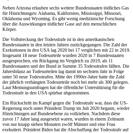
Neben Arizona erlauben sechs weitere Bundesstaaten tödliches Gas
für Hinrichtungen: Alabama, Kalifornien, Mississippi, Missouri,
Oklahoma und Wyoming. Es gibt wenig medizinische Forschung
über die Auswirkungen tödlicher Gase auf den menschlichen
Körper.
Die Vollstreckung der Todesstrafe ist in den amerikanischen
Bundesstaaten in den letzten Jahren zurückgegangen. Die Zahl der
Exekutionen in den USA lag 2020 bei 17 verglichen mit 22 in 2019.
Ins­ge­samt 18 neue Todesurteile wur­den 2020 in 7 Bundesstaaten
ausge­spro­chen, ein Rückgang im Vergleich zu 2019, als 11
Bundesstaaten und der Bund in Summe 35 Todesstrafen fällten. Die
Jahresbilanz an Todesurteilen lag damit im sechsten Jahr in Folge
unter 50 neue Todesstrafen. Mitte der 1990er-Jahre hatte die Zahl
der jährlich ver­hängten Todesurteile noch bei mehr als 300 ge­legen.
Laut Meinungsumfragen hat die öffentliche Unterstützung für die
Todesstrafe in den USA spürbar abgenommen.
Ein Rückschritt im Kampf gegen die Todesstrafe war, dass die US-
Regierung noch unter Präsident Trump im Juli 2020 begann, wieder
Hinrichtungen auf Bundesebene zu vollziehen. Nachdem diese
zuvor 17 Jahre lang ausgesetzt waren, wurden in einem Zeitraum
von nur knapp sieben Monaten zwölf Männer und eine Frau
exekutiert. Präsident Biden hat die Abschaffung der Todesstrafe auf